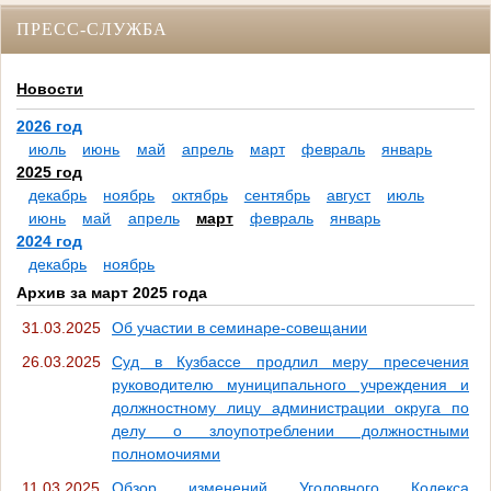
ПРЕСС-СЛУЖБА
Новости
2026 год
июль
июнь
май
апрель
март
февраль
январь
2025 год
декабрь
ноябрь
октябрь
сентябрь
август
июль
июнь
май
апрель
март
февраль
январь
2024 год
декабрь
ноябрь
Архив за март 2025 года
31.03.2025
Об участии в семинаре-совещании
26.03.2025
Суд в Кузбассе продлил меру пресечения
руководителю муниципального учреждения и
должностному лицу администрации округа по
делу о злоупотреблении должностными
полномочиями
11.03.2025
Обзор изменений Уголовного Кодекса