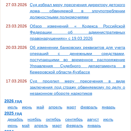
27.03.2026
Суд избрал меру пресечения директору детского
дома, обвиняемой в злоупотреблении
должностными полномочиями
23.03.2026
Обзор изменений « Кодекса Российской
Федерации об административных
правонарушениях» с 19.03.2026
20.03.2026
Об изменении банковских реквизитов для учета
операций с денежными средствами,
поступающими во временное распоряжение
Управления Судебного департамента в
Кемеровской области-Кузбассе
17.03.2026
Суд продлил меру пресечения в виде
заключения под стражу обвиняемому по делу о
незаконном обороте наркотиков
2026 год
июль
июнь
май
апрель
март
февраль
январь
2025 год
декабрь
ноябрь
октябрь
сентябрь
август
июль
июнь
май
апрель
март
февраль
январь